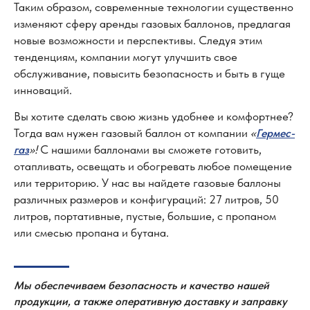
Таким образом, современные технологии существенно
изменяют сферу аренды газовых баллонов, предлагая
новые возможности и перспективы. Следуя этим
тенденциям, компании могут улучшить свое
О компании
Калькулято
р
обслуживание, повысить безопасность и быть в гуще
Стоимость аренды
Сотрудничество
инноваций.
Этапы работы
Блог
Вы хотите сделать свою жизнь удобнее и комфортнее?
Преимущества
Контакты
Тогда вам нужен газовый баллон от компании
«
Гермес-
»!
С нашими баллонами вы сможете готовить,
газ
8 (800) 555-65-59
отапливать, освещать и обогревать любое помещение
8 (495) 225-54-25
или территорию. У нас вы найдете газовые баллоны
различных размеров и конфигураций: 27 литров, 50
info@germes-gas.ru
литров, портативные, пустые, большие, с пропаном
или смесью пропана и бутана.
Заказать звонок
Согласие на обработку персональных данных
Мы обеспечиваем безопасность и качество нашей
Политика конфиденциальности
продукции, а также оперативную доставку и заправку