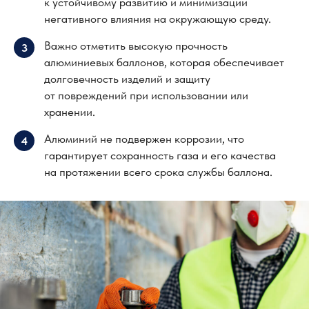
к устойчивому развитию и минимизации
негативного влияния на окружающую среду.
Важно отметить высокую прочность
3
алюминиевых баллонов, которая обеспечивает
долговечность изделий и защиту
от повреждений при использовании или
хранении.
О компании
Калькулято
р
Стоимость аренды
Сотрудничество
Алюминий не подвержен коррозии, что
4
Этапы работы
Блог
гарантирует сохранность газа и его качества
Преимущества
Контакты
на протяжении всего срока службы баллона.
8 (800) 555-65-59
8 (495) 225-54-25
info@germes-gas.ru
Заказать звонок