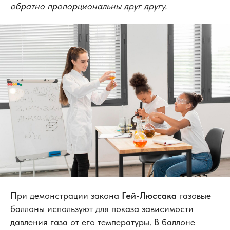
О компании
Калькулято
р
обратно пропорциональны друг другу.
Стоимость аренды
Сотрудничество
Этапы работы
Блог
Преимущества
Контакты
8 (800) 555-65-59
8 (495) 225-54-25
info@germes-gas.ru
Заказать звонок
Согласие на обработку персональных данных
Политика конфиденциальности
При демонстрации закона
Гей-Люссака
газовые
© 2008–2026 «Гермес-газ»
баллоны используют для показа зависимости
давления газа от его температуры. В баллоне