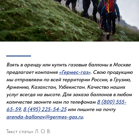
Стоимость аренды
Сотрудничество
Этапы работы
Блог
Преимущества
Контакты
8 (800) 555-65-59
8 (495) 225-54-25
info@germes-gas.ru
Взять в аренду или купить газовые баллоны в Москве
Заказать звонок
предлагает компания
«Гермес-газ»
. Свою продукцию
мы отправляем по всей территории России, в Грузию,
Армению, Казахстан, Узбекистан. Качество наших
Согласие на обработку персональных данных
услуг всегда на высоте. Для заказа баллонов в любом
Политика конфиденциальности
количестве звоните нам по телефонам
8 (800) 555-
65-59
,
8 (495) 225-54-25
или пишите на почту
© 2008–2026 «Гермес-газ»
arenda-ballonov@germes-gas.ru
.
Текст статьи: Л. О. В.