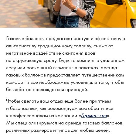
Газовые баллоны предлагают чистую и эффективную
альтернативу традиционному топливу, снижают
негативное воздействие сжигания дров
на окружающую среду. Будь то кемпинг в удаленном
лесу или роскошный глэмпинг в палатках, аренда
газовых баллонов предоставляет путешественникам
комфорт и все необходимые условия для того, чтобы
беззаботно наслаждаться природой.
О компании
Калькулято
р
Стоимость аренды
Сотрудничество
Чтобы сделать ваш отдых еще более приятным
и безопасным, мы рекомендуем вам обратиться
Этапы работы
Блог
к профессионалам из компании
«
Гермес-газ
».
Преимущества
Контакты
Мы специализируемся на аренде газовых баллонов
различных размеров и типов для любых целей.
8 (800) 555-65-59