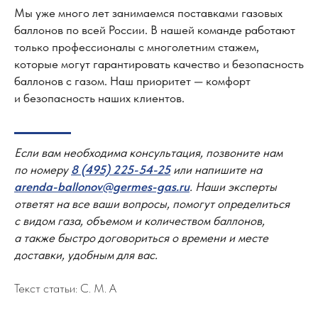
Мы уже много лет занимаемся поставками газовых
8 (495) 225-54-25
баллонов по всей России. В нашей команде работают
info@germes-gas.ru
только профессионалы с многолетним стажем,
которые могут гарантировать качество и безопасность
Заказать звонок
баллонов с газом. Наш приоритет — комфорт
и безопасность наших клиентов.
Согласие на обработку персональных данных
Политика конфиденциальности
Если вам необходима консультация, позвоните нам
© 2008–2026 «Гермес-газ»
по номеру
8 (495) 225-54-25
или напишите на
arenda-ballonov@germes-gas.ru
. Наши эксперты
ответят на все ваши вопросы, помогут определиться
с видом газа, объемом и количеством баллонов,
а также быстро договориться о времени и месте
доставки, удобным для вас.
Текст статьи: С. М. А